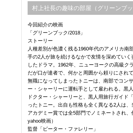
村上社長の趣味の部屋（グリーンブッ
今回紹介の映画
「グリーンブック/2018」
ストーリー
人種差別が色濃く残る1960年代のアメリカ
手の2人が旅を続けるなかで友情を深めていく
したドラマ。1962年、ニューヨークの高級
だが口が達者で、何かと周囲から頼りにされ
無職になってしまったトニーは、南部でコン
ー・シャーリーに運転手として雇われる。黒
ドクター・シャーリーと、黒人用旅行ガイド
ったトニー。出自も性格も全く異なる2人は、
アカデミー賞では全5部門でノミネートされ、
yahoo映画）
監督「ピーター・ファレリー」