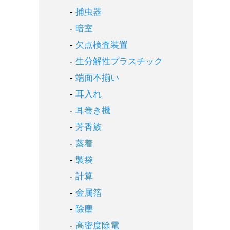
捕虫器
暗室
欠点検査装置
生分解性プラスチック
端面不揃い
耳入れ
耳巻き機
芳香族
蒸着
製袋
計算
金属箔
除塵
高密度除電