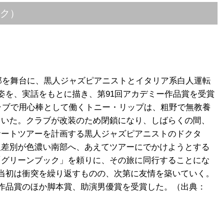
ク）
南部を舞台に、黒人ジャズピアニストとイタリア系白人運転
姿を、実話をもとに描き、第91回アカデミー作品賞を受賞
クラブで用心棒として働くトニー・リップは、粗野で無教養
ていた。クラブが改装のため閉鎖になり、しばらくの間、
サートツアーを計画する黒人ジャズピアニストのドクタ
人差別が色濃い南部へ、あえてツアーにでかけようとする
「グリーンブック」を頼りに、その旅に同行することにな
当初は衝突を繰り返すものの、次第に友情を築いていく。
作品賞のほか脚本賞、助演男優賞を受賞した。（出典：