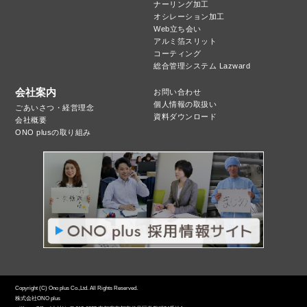
ナーリング加工
オシレーション加工
Web立ち会い
アルミ箔スリット
コーティング
総合管理システム Lazward
会社案内
お問い合わせ
個人情報の取扱い
ごあいさつ・経営理念
資料ダウンロード
会社概要
ONO plusの取り組み
Copyright (C) Ono plus Co.,Ltd. All Rights Reserved.
株式会社ONO plus