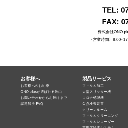
TEL: 0
FAX: 0
株式会社ONO plus
〈営業時間〉8:00~1
お客様へ
製品サービス
お客様へのお約束
フィルム加工
ONO plusが選ばれる理由
大型スリッター機
お問い合わせからお届けまで
コロナ処理機
課題解決 FAQ
欠点検査装置
クリーンルーム
フィルムクリーニング
フィルムレコーダー
高密度除電システム