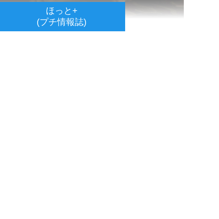
ほっと+
(プチ情報誌)