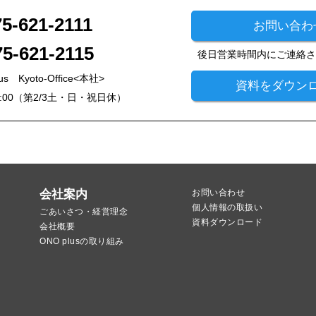
75-621-2111
お問い合わ
75-621-2115
後日営業時間内にご連絡
 Kyoto-Office<本社>
資料をダウン
7:00（第2/3土・日・祝日休）
会社案内
お問い合わせ
個人情報の取扱い
ごあいさつ・経営理念
資料ダウンロード
会社概要
ONO plusの取り組み