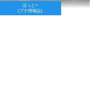
ほっと+
(プチ情報誌)