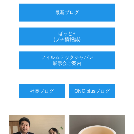
最新ブログ
ほっと+
(プチ情報誌)
フィルムテックジャパン
展示会ご案内
社長ブログ
ONO plusブログ