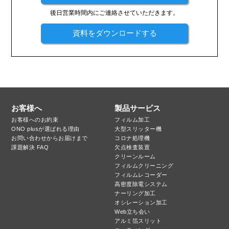
後日営業時間内にご連絡させていただきます。
資料をダウンロードする
お客様へ
製品サービス
お客様へのお約束
フィルム加工
ONO plusが選ばれる理由
大型スリッター機
お問い合わせからお届けまで
コロナ処理機
課題解決 FAQ
欠点検査装置
クリーンルーム
フィルムクリーニング
フィルムレコーダー
高密度除電システム
ナーリング加工
オシレーション加工
Web立ち会い
アルミ箔スリット