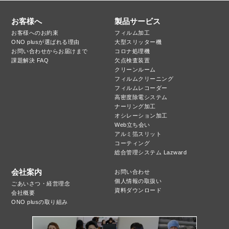
お客様へ
製品サービス
お客様へのお約束
フィルム加工
ONO plusが選ばれる理由
大型スリッター機
お問い合わせからお届けまで
コロナ処理機
課題解決 FAQ
欠点検査装置
クリーンルーム
フィルムクリーニング
フィルムレコーダー
高密度除電システム
ナーリング加工
オシレーション加工
Web立ち会い
アルミ箔スリット
コーティング
総合管理システム Lazward
会社案内
お問い合わせ
個人情報の取扱い
ごあいさつ・経営理念
資料ダウンロード
会社概要
ONO plusの取り組み