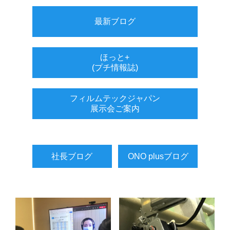
最新ブログ
ほっと+
(プチ情報誌)
フィルムテックジャパン
展示会ご案内
社長ブログ
ONO plusブログ