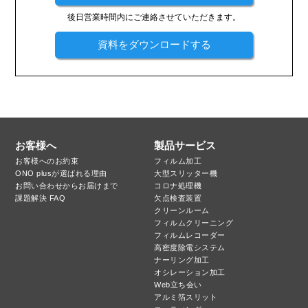
後日営業時間内にご連絡させていただきます。
資料をダウンロードする
お客様へ
製品サービス
お客様へのお約束
フィルム加工
ONO plusが選ばれる理由
大型スリッター機
お問い合わせからお届けまで
コロナ処理機
課題解決 FAQ
欠点検査装置
クリーンルーム
フィルムクリーニング
フィルムレコーダー
高密度除電システム
ナーリング加工
オシレーション加工
Web立ち会い
アルミ箔スリット