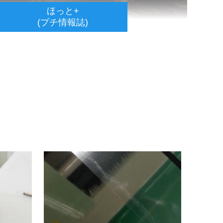
ほっと+
(プチ情報誌)