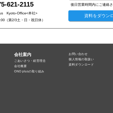
75-621-2115
後日営業時間内にご連絡
 Kyoto-Office<本社>
資料をダウン
7:00（第2/3土・日・祝日休）
会社案内
お問い合わせ
個人情報の取扱い
ごあいさつ・経営理念
資料ダウンロード
会社概要
ONO plusの取り組み