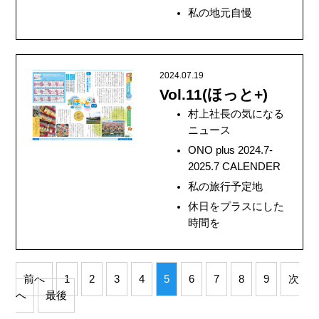
私の地元自慢
2024.07.19
Vol.11(ほっと+)
村上社長の気になる
ニュース
ONO plus 2024.7-
2025.7 CALENDER
私の旅行予定地
休日をプラスにした
時間を
前へ
1
2
3
4
5
6
7
8
9
次
へ
最後