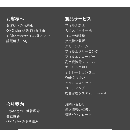
お客様へ
製品サービス
お客様へのお約束
フィルム加工
ONO plusが選ばれる理由
大型スリッター機
お問い合わせからお届けまで
コロナ処理機
課題解決 FAQ
欠点検査装置
クリーンルーム
フィルムクリーニング
フィルムレコーダー
高密度除電システム
ナーリング加工
オシレーション加工
Web立ち会い
アルミ箔スリット
コーティング
総合管理システム Lazward
会社案内
お問い合わせ
個人情報の取扱い
ごあいさつ・経営理念
資料ダウンロード
会社概要
ONO plusの取り組み