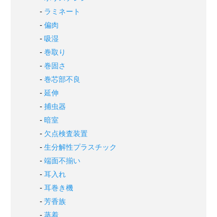
ラミネート
偏肉
吸湿
巻取り
巻固さ
巻芯部不良
延伸
捕虫器
暗室
欠点検査装置
生分解性プラスチック
端面不揃い
耳入れ
耳巻き機
芳香族
蒸着