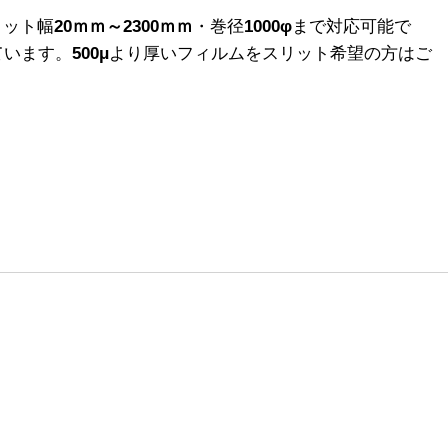
リット幅
20ｍｍ～2300ｍｍ
・巻径
1000φ
まで対応可能で
ています。
500μ
より厚いフィルムをスリット希望の方はご