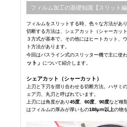
フィルム加工の基礎知識【スリット編
フィルムをスリットする時、色々な方法があ
切断する方法は、シェアカット（シャーカッ
３方式が基本で、その他にはヒートカット、
ト方法があります。
今回はパスライン式のスリッター機で主に使
ット」
について紹介します。
シェアカット（シャーカット）
上刃と下刃を摺り合わせる切断方法。ハサミ
ェア刃、丸刃と呼ばれています。
上刃には角度があり
45度
、
60度
、
90度
など種
はフィルムの厚みが厚いもの
188μｍ以上
の物