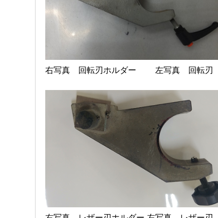
右写真 回転刃ホルダー 左写真 回転刃
右写真 レザー刃ホルダー 左写真 レザー刃