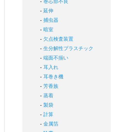
巻芯部不良
延伸
捕虫器
暗室
欠点検査装置
生分解性プラスチック
端面不揃い
耳入れ
耳巻き機
芳香族
蒸着
製袋
計算
金属箔