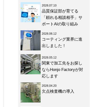
2026.07.10
品質保証部が育てる
「頼れる相談相手」サ
ポートAIの取り組み
2026.06.12
コーティング業界に進
出しました！
2026.05.12
関東で加工先をお探し
ならHonjo Factoryが対
応します
2026.04.20
欠点検査機の導入