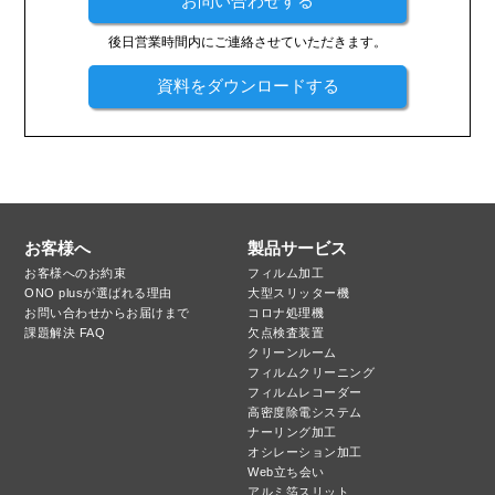
お問い合わせする
後日営業時間内にご連絡させていただきます。
資料をダウンロードする
お客様へ
製品サービス
お客様へのお約束
フィルム加工
ONO plusが選ばれる理由
大型スリッター機
お問い合わせからお届けまで
コロナ処理機
課題解決 FAQ
欠点検査装置
クリーンルーム
フィルムクリーニング
フィルムレコーダー
高密度除電システム
ナーリング加工
オシレーション加工
Web立ち会い
アルミ箔スリット