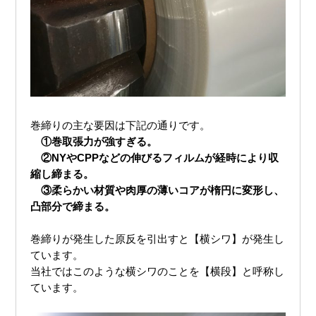
巻締りの主な要因は下記の通りです。
①巻取張力が強すぎる。
②
NY
や
CPP
などの伸びるフィルムが経時により収
縮し締まる。
③柔らかい材質や肉厚の薄いコアが楕円に変形し、
凸部分で締まる。
巻締りが発生した原反を引出すと【横シワ】が発生し
ています。
当社ではこのような横シワのことを【横段】と呼称し
ています。