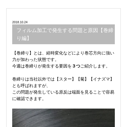
2018.10.24
フィルム加工で発生する問題と原因【巻締
り編】
【巻締り】とは、経時変化などにより巻芯方向に強い
力が加わった状態です。
今週は巻締りが発生する要因を
３つ
ご紹介します。
巻締りは当社以外では【スター】【菊】【イナズマ】
とも呼ばれますが、
この問題が発生している原反は端面を見ることで容易
に確認できます。