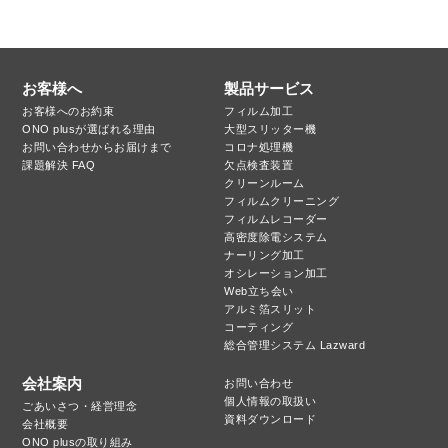
お客様へ
製品サービス
お客様へのお約束
フィルム加工
ONO plusが選ばれる理由
大型スリッター機
お問い合わせからお届けまで
コロナ処理機
課題解決 FAQ
欠点検査装置
クリーンルーム
フィルムクリーニング
フィルムレコーダー
高密度除電システム
ナーリング加工
オシレーション加工
Web立ち会い
アルミ箔スリット
コーティング
総合管理システム Lazward
会社案内
お問い合わせ
個人情報の取扱い
ごあいさつ・経営理念
資料ダウンロード
会社概要
ONO plusの取り組み