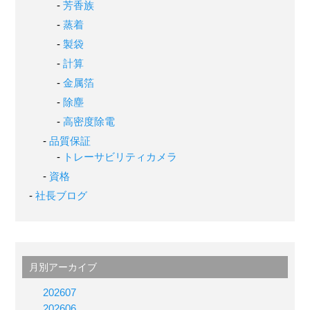
芳香族
蒸着
製袋
計算
金属箔
除塵
高密度除電
品質保証
トレーサビリティカメラ
資格
社長ブログ
月別アーカイブ
202607
202606