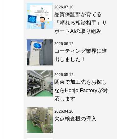
2026.07.10
品質保証部が育てる
「頼れる相談相手」サ
ポートAIの取り組み
2026.06.12
コーティング業界に進
出しました！
2026.05.12
関東で加工先をお探し
ならHonjo Factoryが対
応します
2026.04.20
欠点検査機の導入