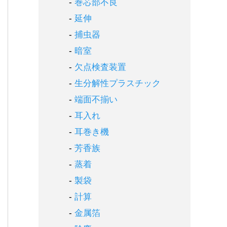
巻芯部不良
延伸
捕虫器
暗室
欠点検査装置
生分解性プラスチック
端面不揃い
耳入れ
耳巻き機
芳香族
蒸着
製袋
計算
金属箔