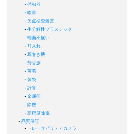
捕虫器
暗室
欠点検査装置
生分解性プラスチック
端面不揃い
耳入れ
耳巻き機
芳香族
蒸着
製袋
計算
金属箔
除塵
高密度除電
品質保証
トレーサビリティカメラ