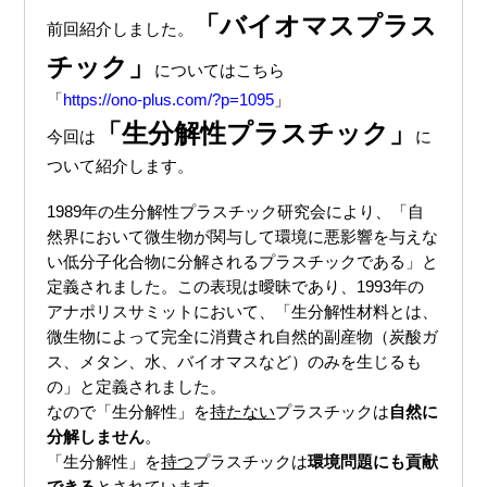
「バイオマスプラス
前回紹介しました。
チック」
についてはこちら
「
https://ono-plus.com/?p=1095
」
「生分解性プラスチック」
今回は
に
1989年の生分解性プラスチック研究会により、「自
然界において微生物が関与して環境に悪影響を与えな
い低分子化合物に分解されるプラスチックである」と
定義されました。この表現は曖昧であり、1993年の
アナポリスサミットにおいて、「生分解性材料とは、
微生物によって完全に消費され自然的副産物（炭酸ガ
ス、メタン、水、バイオマスなど）のみを生じるも
の」と定義されました。
なので「生分解性」を
持たない
プラスチックは
自然に
分解しません
。
「生分解性」を
持つ
プラスチックは
環境問題にも貢献
できる